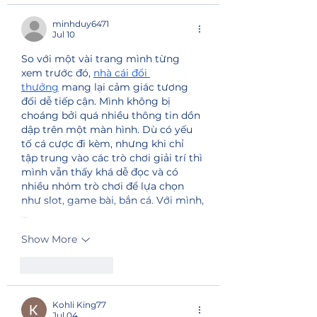
minhduy6471
Jul 10
So với một vài trang mình từng 
xem trước đó, 
nhà cái đổi 
thưởng
 mang lại cảm giác tương 
đối dễ tiếp cận. Mình không bị 
choáng bởi quá nhiều thông tin dồn 
dập trên một màn hình. Dù có yếu 
tố cá cược đi kèm, nhưng khi chỉ 
tập trung vào các trò chơi giải trí thì 
mình vẫn thấy khá dễ đọc và có 
nhiều nhóm trò chơi để lựa chọn 
như slot, game bài, bắn cá. Với mình,
…
Show More
Like
Reply
Kohli King77
Jul 04